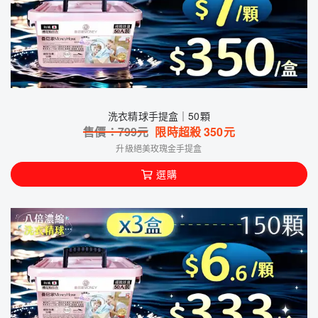
Z1-1洗衣精球
*
6
--------------------
黃X捷
$4.796
(4分鐘前下單)
0915381XXX
Z1-1洗衣精球
*
3
Z1-3洗衣精球大補充包
*
3
--------------------
陳X華
$1,798
(5分鐘前下單)
0916191XXX
Z1-1洗衣精球
*
6
洗衣精球手提盒｜50顆
售價：
799
元
限時超殺
350
元
升級絕美玫瑰金手提盒
選購