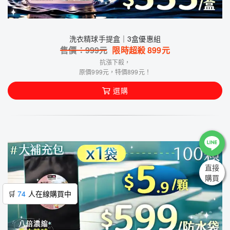
洗衣精球手提盒｜3盒優惠組
售價：
999
元
限時超殺
899
元
抗漲下殺，
原價999元，特價899元！
選購
直接
購買
🛒
74
人在線購買中