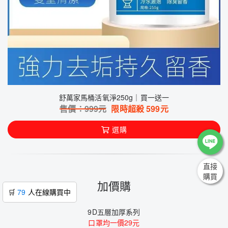
舒萬家馬桶活氧淨250g｜買一送一
售價：
999
元
限時超殺
599
元
選購
直接
購買
加價購
🛒
78
人在線購買中
9D五層加厚系列
口罩均一價29元