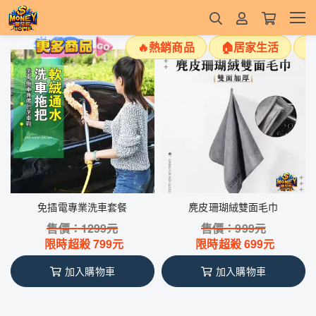
🔥熱銷商品
🏠居家生活

免插電專業洗車套餐
麂皮珊瑚絨雙面毛巾
售價：
1299
元
售價：
999
元
限時超殺
799
元
限時超殺
699
元
加入購物車
加入購物車