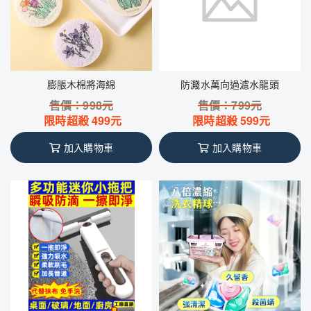
膨脹木棉將海綿
防濺水萬向過濾水龍頭
售價：
998
元
售價：
799
元
限時超殺
499
元
限時超殺
599
元
加入購物車
加入購物車