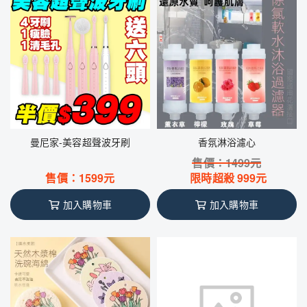
曼尼家-美容超聲波牙刷
香氛淋浴濾心
售價：
1499
元
售價：
1599
元
限時超殺
999
元
加入購物車
加入購物車