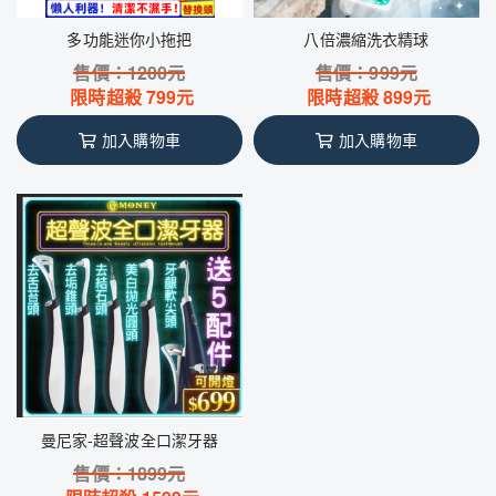
多功能迷你小拖把
八倍濃縮洗衣精球
售價：
1200
元
售價：
999
元
限時超殺
799
元
限時超殺
899
元
加入購物車
加入購物車
曼尼家-超聲波全口潔牙器
售價：
1899
元