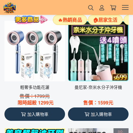
🔥熱銷商品
🏠居家生活

輕奢多功能花灑
曼尼家-奈米水分子沖牙機
售價：
1799
元
限時超殺
1299
元
售價：
1599
元
加入購物車
加入購物車