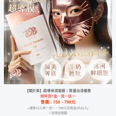
【關於美】超導保濕面膜｜限量出清優惠
限時買1盒，買一送一
售價：
150
-
799
元
※僅限10入買一送一，799元共兩盒(共20入)
1.玫瑰金面膜