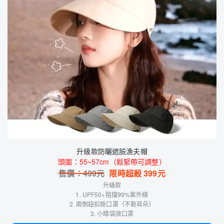
升級款防曬遮臉漁夫帽
頭圍：55~57cm（鬆緊帶可調整）
售價：
499
元
限時超殺
399
元
升級款
1. UPF50+阻擋99%紫外線
2. 兩側鈕扣掛口罩（不勒耳朵）
3. 小暗袋放口罩