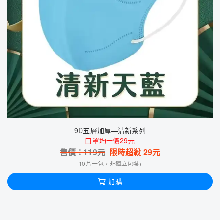
9D五層加厚—清新系列
口罩均一價29元
售價：
119
元
限時超殺
29
元
10片一包，非獨立包裝)
加購