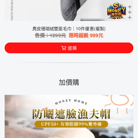
麂皮珊瑚絨雙面毛巾｜10件優惠(複製)
售價：
1299
元
限時超殺
999
元
選購
加價購