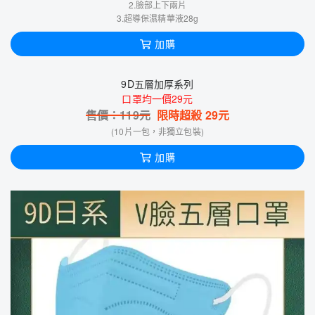
2.臉部上下兩片
3.超導保濕精華液28g
加購
9D五層加厚系列
口罩均一價29元
售價：
119
元
限時超殺
29
元
(10片一包，非獨立包裝)
加購