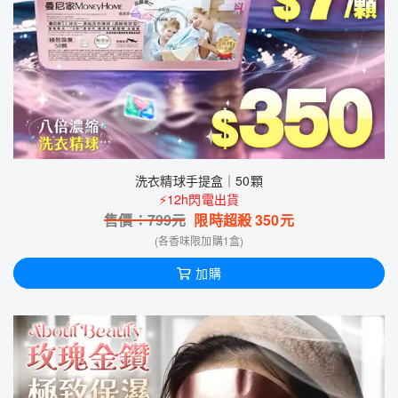
洗衣精球手提盒｜50顆
⚡12h閃電出貨
售價：
799
元
限時超殺
350
元
(各香味限加購1盒)
加購