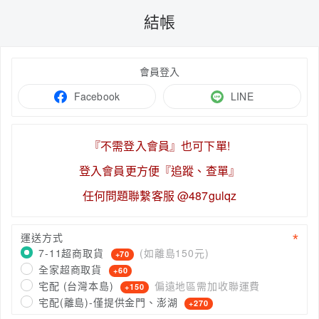
結帳
會員登入
Facebook
LINE
『不需登入會員』也可下單!
登入會員更方便『追蹤、查單』
任何問題聯繫客服 @487gulqz
運送方式
7-11超商取貨
(如離島150元)
+70
全家超商取貨
+60
宅配 (台灣本島)
偏遠地區需加收聯運費
+150
宅配(離島)-僅提供金門、澎湖
+270