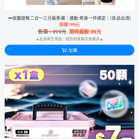
🦈收腹提臀二合一三分鯊魚褲｜運動.修身一件搞定｜(良品出清)
原價199元
售價：
299
元
限時超殺
99
元
▲此為衛生用品，經拆封後無法退換貨▲
加購