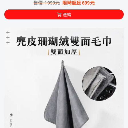
售價：
999
元
限時超殺
699
元
選購