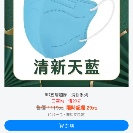
9D五層加厚—清新系列
口罩均一價29元
售價：
119
元
限時超殺
29
元
10片一包，非獨立包裝)
加購