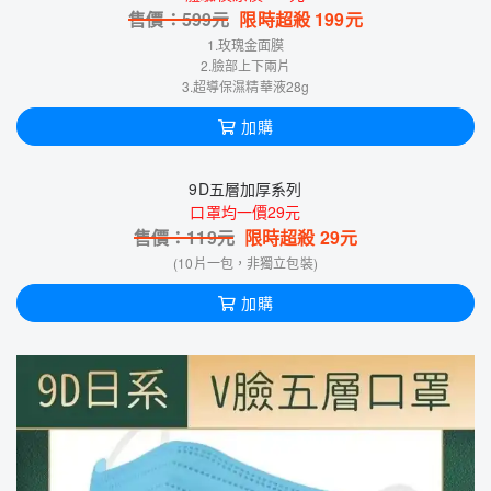
售價：
599
元
限時超殺
199
元
1.玫瑰金面膜
2.臉部上下兩片
3.超導保濕精華液28g
加購
9D五層加厚系列
口罩均一價29元
售價：
119
元
限時超殺
29
元
(10片一包，非獨立包裝)
加購