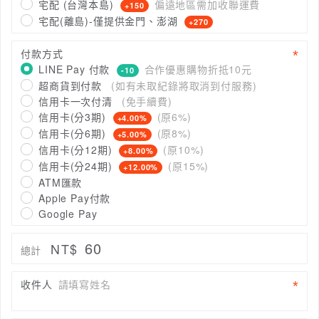
宅配 (台灣本島)
偏遠地區需加收聯運費
+150
宅配(離島)-僅提供金門、澎湖
+270
付款方式
LINE Pay 付款
合作優惠購物折抵10元
-10
超商貨到付款
(如有未取紀錄將取消到付服務)
信用卡一次付清
(免手續費)
信用卡(分3期)
(原6%)
+4.00%
信用卡(分6期)
(原8%)
+5.00%
信用卡(分12期)
(原10%)
+8.00%
信用卡(分24期)
(原15%)
+12.00%
ATM匯款
Apple Pay付款
Google Pay
60
NT$
總計
收件人
請填寫姓名