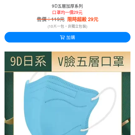
9D五層加厚系列
口罩均一價29元
售價：
119
元
限時超殺
29
元
(10片一包，非獨立包裝)
加購