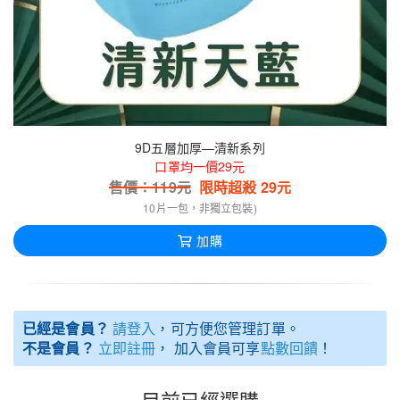
9D五層加厚—清新系列
口罩均一價29元
售價：
119
元
限時超殺
29
元
10片一包，非獨立包裝)
加購
已經是會員？
請登入
，可方便您管理訂單。
不是會員？
立即註冊
， 加入會員可享
點數回饋
！
目前已經選購