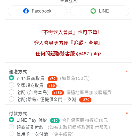
會員登入
Facebook
LINE
『不需登入會員』也可下單!
登入會員更方便『追蹤、查單』
任何問題聯繫客服 @487gulqz
運送方式
7-11超商取貨
(如離島150元)
+70
全家超商取貨
+60
宅配 (台灣本島)
偏遠地區需加收聯運費
+150
宅配(離島)-僅提供金門、澎湖
+270
付款方式
LINE Pay 付款
合作優惠購物折抵10元
-10
超商貨到付款
(如有未取紀錄將取消到付服務)
信用卡一次付清
(免手續費)