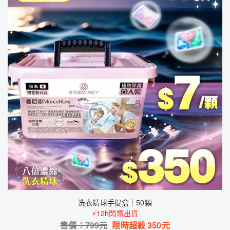
洗衣精球手提盒｜50顆
⚡12h閃電出貨
售價：
799
元
限時超殺
350
元