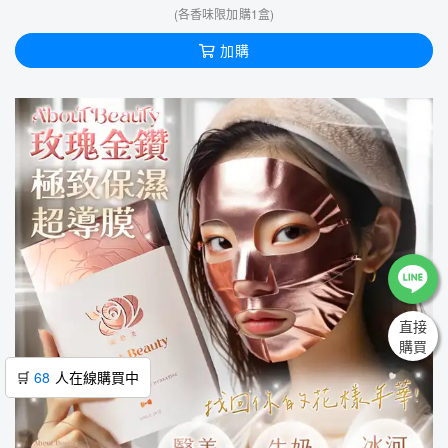
(各香味限加購1盒)
加購
直接
購買
🛒
65
人在線購買中