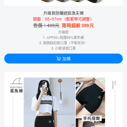
升級款防曬遮臉漁夫帽
頭圍：55~57cm（鬆緊帶可調整）
售價：
499
元
限時超殺
399
元
升級款
1. UPF50+阻擋99%紫外線
2. 兩側鈕扣掛口罩（不勒耳朵）
3. 小暗袋放口罩
加購