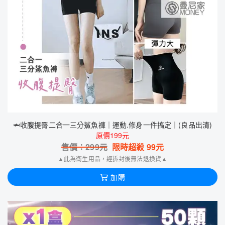
🦈收腹提臀二合一三分鯊魚褲｜運動.修身一件搞定｜(良品出清)
原價199元
售價：
299
元
限時超殺
99
元
▲此為衛生用品，經拆封後無法退換貨▲
加購