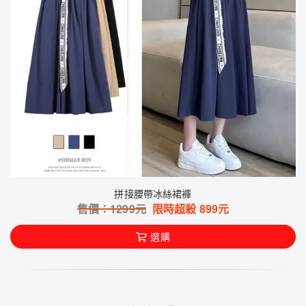
拼接腰帶冰絲裙褲
售價：
1299
元
限時超殺
899
元
選購