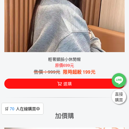
輕奢顯臉小休閒帽
原價699元
售價：
999
元
限時超殺
199
元
選購
直接
購買
🛒
70
人在線購買中
加價購